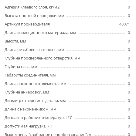
Адгезия клеевого слоя, кг/м2
0
Высота опорной площадки, мм
0
Артикул производителя
48071
Длина изоляционного материала, мм
0
Высота, мм
0
Длина резьбового стержня, мм
0
Глубина просверленного отверстия, мм
0
Глубина паза, мм
0
Габариты соединителя, мм
0
Длина распорного элемента, мм
0
Глубина анкеровки, мм
0
Диаметр отверстия в детали, мм
0
Длина с наконечником, мм
0
Диапазон рабочих температур, t °C
0
Допустимая нагрузка, кН
0
Выход пены "свободное пенообразование", л
0