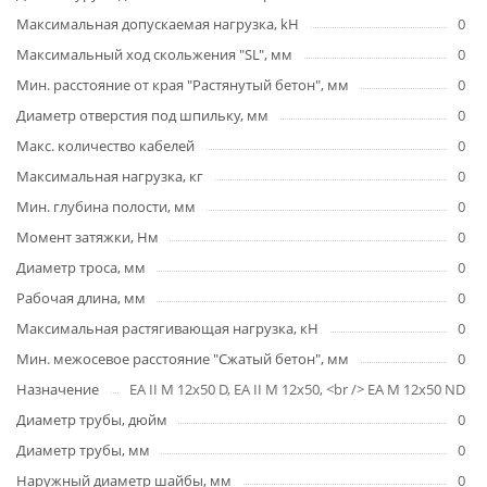
Максимальная допускаемая нагрузка, kH
0
Максимальный ход скольжения "SL", мм
0
Мин. расстояние от края "Растянутый бетон", мм
0
Диаметр отверстия под шпильку, мм
0
Макс. количество кабелей
0
Максимальная нагрузка, кг
0
Мин. глубина полости, мм
0
Момент затяжки, Нм
0
Диаметр троса, мм
0
Рабочая длина, мм
0
Максимальная растягивающая нагрузка, кН
0
Мин. межосевое расстояние "Сжатый бетон", мм
0
Назначение
EA II M 12x50 D, EA II M 12x50, <br /> EA M 12x50 ND
Диаметр трубы, дюйм
0
Диаметр трубы, мм
0
Наружный диаметр шайбы, мм
0