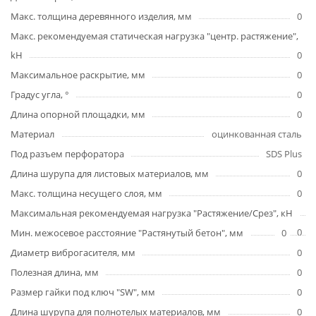
Макс. толщина деревянного изделия, мм
0
Макс. рекомендуемая статическая нагрузка "центр. растяжение",
kH
0
Максимальное раскрытие, мм
0
Градус угла, °
0
Длина опорной площадки, мм
0
Материал
оцинкованная сталь
Под разъем перфоратора
SDS Plus
Длина шурупа для листовых материалов, мм
0
Макс. толщина несущего слоя, мм
0
Максимальная рекомендуемая нагрузка "Растяжение/Срез", кН
0
Мин. межосевое расстояние "Растянутый бетон", мм
0
Диаметр виброгасителя, мм
0
Полезная длина, мм
0
Размер гайки под ключ "SW", мм
0
Длина шурупа для полнотелых материалов, мм
0