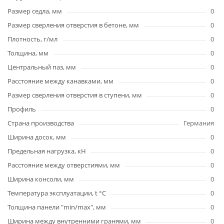
Размер седла, мм
0
Размер сверления отверстия в бетоне, мм
0
Плотность, г/мл
0
Толщина, мм
0
Центральный паз, мм
0
Расстояние между канавками, мм
0
Размер сверления отверстия в ступени, мм
0
Профиль
0
Страна производства
Германия
Ширина досок, мм
0
Предельная нагрузка, кН
0
Расстояние между отверстиями, мм
0
Ширина консоли, мм
0
Температура эксплуатации, t °C
0
Толщина панели "min/max", мм
0
Ширина между внутренними гранями, мм
0