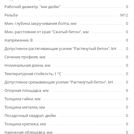
Рабочий диаметр, "мм-дюйм"
0
Резьба
M12
Мин. глубина закручивания болта, мм
0
Мин. расстояние от края "Сжатый бетон", мм
0
Напряжение, В
0
Допустимое растягивающее усилие "Растянутый бетон", kH
0
Сечение профиля, мм
0
Номинальная длина, мм
0
Температурная стойкость, t °C
0
Допустимое срезывающее усилие "Растянутый бетон", kH
0
Опорная площадка, мм
0
Толщина гайки, мм
0
Толщина металла, мм
0
Посадочный квадрат, дюйм
0
Толщина крепежа, мм
0
Наружная облицовка, мм
0