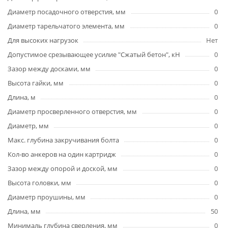
Диаметр посадочного отверстия, мм
0
Диаметр тарельчатого элемента, мм
0
Для высоких нагрузок
Нет
Допустимое срезывающее усилие "Сжатый бетон", кН
0
Зазор между досками, мм
0
Высота гайки, мм
0
Длина, м
0
Диаметр просверленного отверстия, мм
0
Диаметр, мм
0
Макс. глубина закручивания болта
0
Кол-во анкеров на один картридж
0
Зазор между опорой и доской, мм
0
Высота головки, мм
0
Диаметр проушины, мм
0
Длина, мм
50
Минималь глубина сверления, мм
0