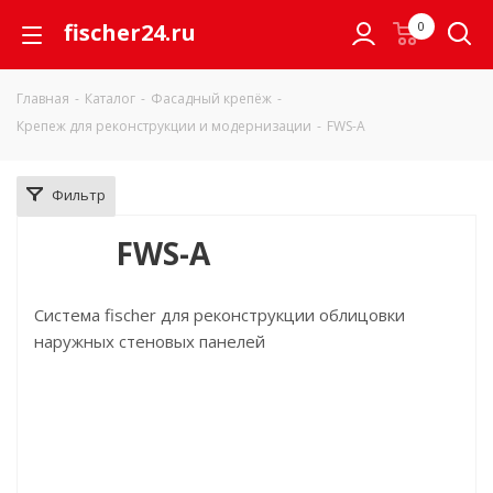
fischer24.ru
0
Главная
-
Каталог
-
Фасадный крепёж
-
Крепеж для реконструкции и модернизации
-
FWS-A
Фильтр
FWS-A
Система fischer для реконструкции облицовки
наружных стеновых панелей