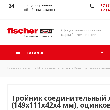
24
+7 (8
Круглосуточная
+7 (4
обработка заказов
Официальный поставщик
марки fischer в России
КАТАЛОГ
Главная
-
Каталог
-
Монтажные системы
-
Конструктивные элемен
Тройник соединительный 
(149x111x42x4 мм), оцинко