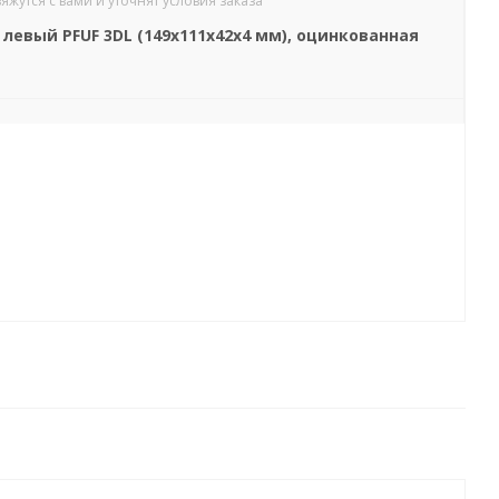
утся с вами и уточнят условия заказа
евый PFUF 3DL (149x111x42x4 мм), оцинкованная