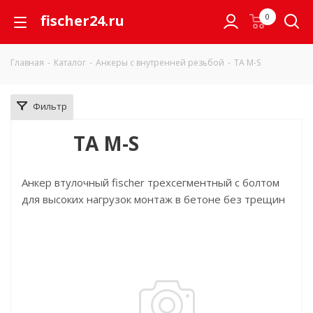
fischer24.ru
0
Главная
-
Каталог
-
Анкеры с внутренней резьбой
-
TA M-S
Фильтр
TA M-S
Анкер втулочный fischer трехсегментный с болтом
для высоких нагрузок монтаж в бетоне без трещин