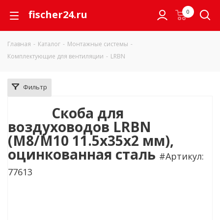
fischer24.ru
0
Главная
-
Каталог
-
Монтажные системы
-
Комплектующие для вентиляции
-
LRBN
Фильтр
Скоба для
воздуховодов LRBN
(M8/M10 11.5x35x2 мм),
оцинкованная сталь
#Артикул:
77613