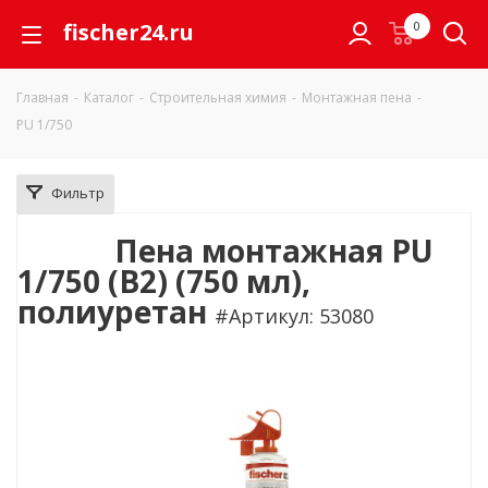
fischer24.ru
0
Главная
-
Каталог
-
Строительная химия
-
Монтажная пена
-
PU 1/750
Фильтр
Пена монтажная PU
1/750 (B2) (750 мл),
полиуретан
#Артикул: 53080