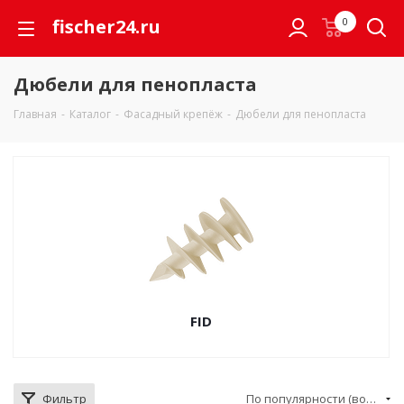
fischer24.ru
0
Дюбели для пенопласта
Главная
-
Каталог
-
Фасадный крепёж
-
Дюбели для пенопласта
FID
Фильтр
По популярности (возрастание)