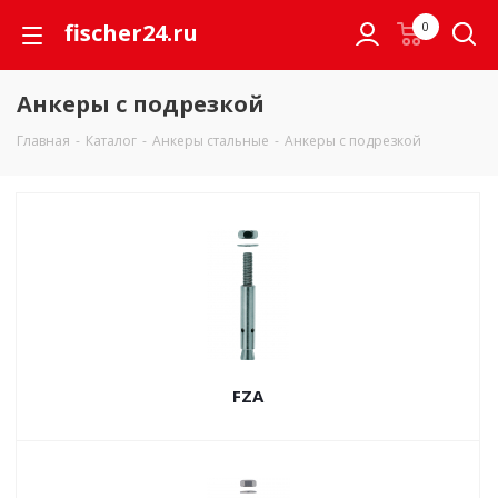
fischer24.ru
0
Анкеры с подрезкой
Главная
-
Каталог
-
Анкеры стальные
-
Анкеры с подрезкой
FZA