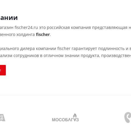
пании
газин fischer24.ru это российская компания представляющая 
венного холдинга
fischer
.
иального дилера компании fischer гарантирует подлинность и 
ализм сотрудников в отличном знании продукта, производствен
е