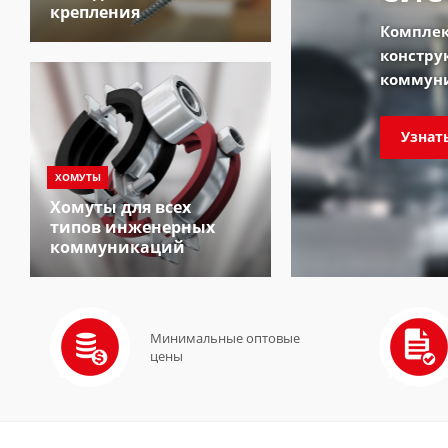
крепления
Комплек
констру
коммун
Узнат
ХОМУТЫ
Хомуты для всех
типов инженерных
коммуникаций
Минимальные оптовые
цены