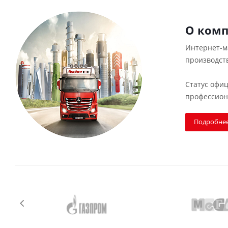
О ком
Интернет-ма
производст
Статус офиц
профессион
Подробне