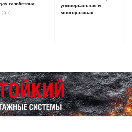
 для газобетона
универсальная и
многоразовая
 2016