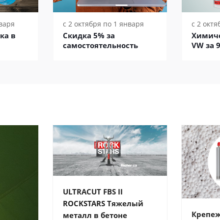
нваря
с 2 октября по 1 января
с 2 октя
ка в
Скидка 5% за
Химиче
самостоятельность
VW за 9
ULTRACUT FBS II
ROCKSTARS Тяжелый
Крепе
металл в бетоне