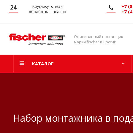
24
+7 (8
Круглосуточная
+7 (4
обработка заказов
Официальный поставщик
марки fischer в России
КАТАЛОГ
Набор монтажника в под