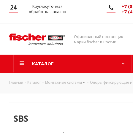
24
+7 (8
Круглосуточная
+7 (4
обработка заказов
Официальный поставщик
марки fischer в России
КАТАЛОГ
Главная
-
Каталог
-
Монтажные системы
-
Опоры фиксирующие и
SBS