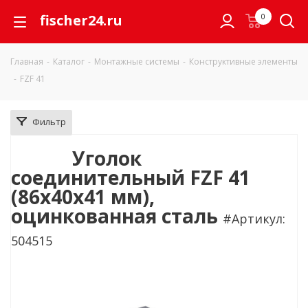
fischer24.ru
0
Главная
-
Каталог
-
Монтажные системы
-
Конструктивные элементы
-
FZF 41
Фильтр
Уголок
соединительный FZF 41
(86x40x41 мм),
оцинкованная сталь
#Артикул:
504515