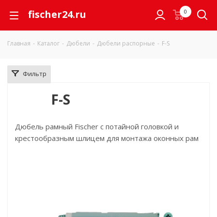
fischer24.ru
0
Главная
-
Каталог
-
Дюбели
-
Дюбели распорные
-
F-S
Фильтр
F-S
Дюбель рамный Fischer с потайной головкой и
крестообразным шлицем для монтажа оконных рам