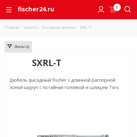
fischer24.ru
0
Главная
-
Каталог
-
Фасадные анкеры
-
SXRL-T
Фильтр
SXRL-T
Дюбель фасадный fischer с длинной распорной
зоной шуруп с потайная головкой и шлицем Torx