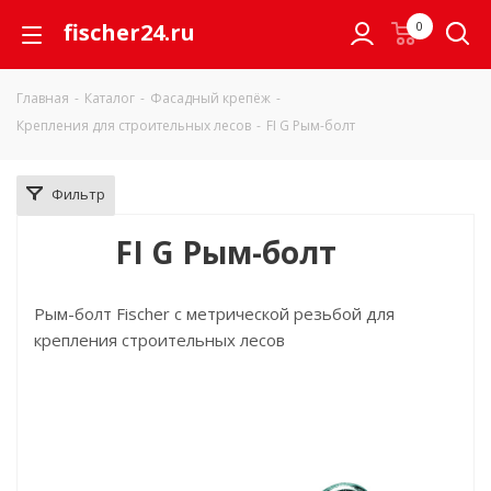
fischer24.ru
0
Главная
-
Каталог
-
Фасадный крепёж
-
Крепления для строительных лесов
-
FI G Рым-болт
Фильтр
FI G Рым-болт
Рым-болт Fischer с метрической резьбой для
крепления строительных лесов