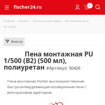
fischer24.ru
0
Главная
-
Каталог
-
Строительная химия
-
Монтажная пена
-
PU 1/500
Фильтр
Пена монтажная PU
1/500 (B2) (500 мл),
полиуретан
#Артикул: 50426
Пена монтажная Fischer высококачественная
быстрозатвердевающая изоляционная пена с
многоразовым адаптером