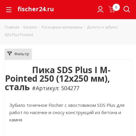
fischer24.ru
0
Главная
-
Каталог
-
Расходные материалы
-
Долото и зубило
-
SDS Plus Pointed
Фильтр
Пика SDS Plus I M-
Pointed 250 (12x250 мм),
сталь
#Артикул: 504277
Зубило точечное Fischer с хвостовиком SDS Plus для
работ по насечке и сносу конструкций из бетона и
камня