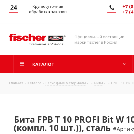
24
+7 (8
Круглосуточная
+7 (4
обработка заказов
Официальный поставщик
марки fischer в России
КАТАЛОГ
Главная
-
Каталог
-
Расходные материалы
-
Биты
-
FPB T 10 PROF
Бита FPB T 10 PROFI Bit W 1
(компл. 10 шт.)), сталь
#Артику