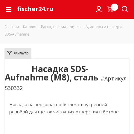
fischer24.ru
0
Главная
-
Каталог
-
Расходные материалы
-
Адаптеры и насадки
-
SDS-Aufnahme
Фильтр
Насадка SDS-
Aufnahme (M8), сталь
#Артикул:
530332
Насадка на перфоратор fischer с внутренней
резьбой для щеток чистящих отверстия в бетоне