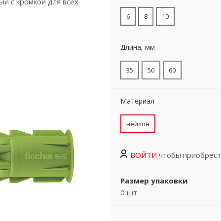
ый с кромкой для всех
6
8
10
Длина, мм
35
50
60
Материал
нейлон
ВОЙТИ
чтобы приобрест
Размер упаковки
0
шт