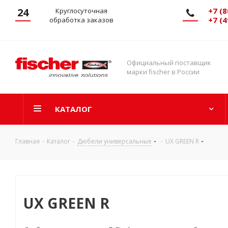
24
+7 (8
Круглосуточная
+7 (4
обработка заказов
Официальный поставщик
марки fischer в России
КАТАЛОГ
Главная
-
Каталог
-
Дюбели универсальные
-
UX GREEN R
UX GREEN R