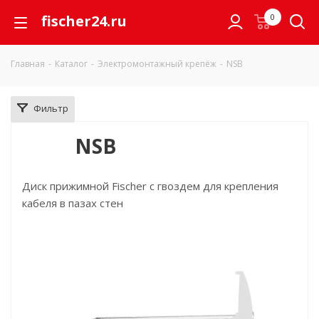
fischer24.ru
0
Главная
-
Каталог
-
Электромонтажный крепёж
-
NSB
Фильтр
NSB
Диск прижимной Fischer с гвоздем для крепления
кабеля в пазах стен