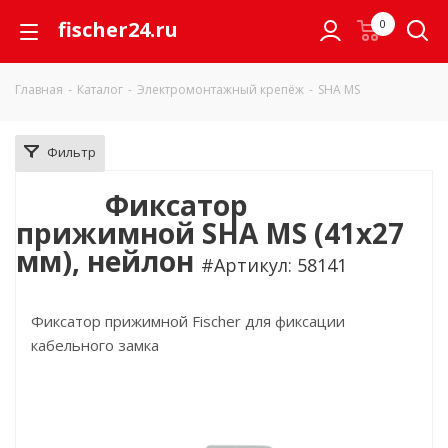
fischer24.ru
0
Главная
-
Каталог
-
Электромонтажный крепёж
-
SHA MS
Фильтр
Фиксатор
прижимной SHA MS (41х27
мм), нейлон
#Артикул: 58141
Фиксатор прижимной Fischer для фиксации
кабельного замка