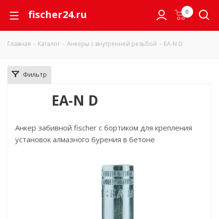
fischer24.ru
0
Главная
-
Каталог
-
Анкеры с внутренней резьбой
-
EA-N D
Фильтр
EA-N D
Анкер забивной fischer с бортиком для крепления
установок алмазного бурения в бетоне