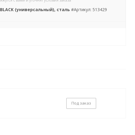
утся с вами и уточнят условия заказа
BLACK (универсальный), сталь
#Артикул: 513429
Под заказ