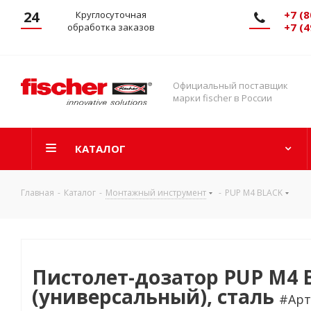
24
+7 (8
Круглосуточная
+7 (4
обработка заказов
Официальный поставщик
марки fischer в России
КАТАЛОГ
Главная
-
Каталог
-
Монтажный инструмент
-
PUP M4 BLACK
Пистолет-дозатор PUP M4 
(универсальный), сталь
#Арт