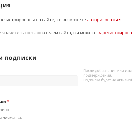
ция
арегистрированы на сайте, то вы можете
авторизоваться
.
е являетесь пользователем сайта, вы можете
зарегистрирова
и подписки
После добавления или изм
подтверждения.
Подписка будет не активно
ски
*
азина
и почты F24