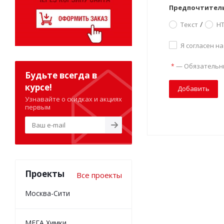
Предпочтител
/
Текст
H
Я согласен н
—
Обязательн
*
Будьте всегда в
курсе!
Узнавайте о скидках и акциях
первым
Проекты
Все проекты
Москва-Сити
МЕГА Химки