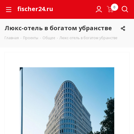
fischer24.ru
0
Люкс-отель в богатом убранстве
Главная
-
Проекты
-
Общее
-
Люкс-отель в богатом убранстве