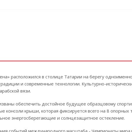
на» расположился в столице Татарии на берегу одноименной
традиции и современные технологии. Культурно-историческ
арабской вязи.
званы обеспечить достойное будущее образцовому спорти
е консоли крыши, которая фиксируется всего на 8 опорных
льное энергосберегающие и солнцезащитное остекление.
ния событий международного масштаба - Чемпионаты мира п