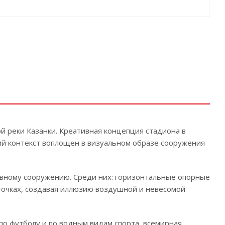
 реки Казанки. Креативная концепция стадиона в
ий контекст воплощен в визуальном образе сооружения
вному сооружению. Среди них: горизонтальные опорные
 точках, создавая иллюзию воздушной и невесомой
о футболу и по водным видам спорта, всемирная