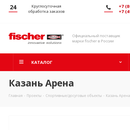
24
+7 (8
Круглосуточная
+7 (4
обработка заказов
Официальный поставщик
марки fischer в России
КАТАЛОГ
Казань Арена
Главная
-
Проекты
-
Спортивные/досуговые объекты
-
Казань Арена