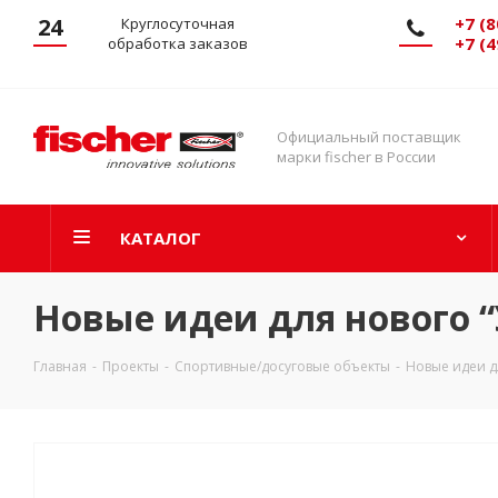
24
+7 (8
Круглосуточная
+7 (4
обработка заказов
Официальный поставщик
марки fischer в России
КАТАЛОГ
Новые идеи для нового 
Главная
-
Проекты
-
Спортивные/досуговые объекты
-
Новые идеи д