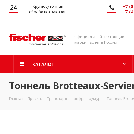
24
+7 (8
Круглосуточная
+7 (4
обработка заказов
Официальный поставщик
марки fischer в России
КАТАЛОГ
Тоннель Brotteaux-Servie
Главная
-
Проекты
-
Транспортная инфраструктура
-
Тоннель Brotte