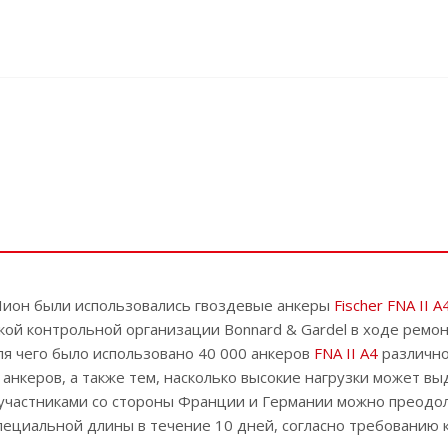
Лион были использовались гвоздевые анкеры
Fischer FNA II A
ой контрольной организации Bonnard & Gardel в ходе ремонт
ля чего было использовано 40 000 анкеров
FNA II A4
различно
анкеров, а также тем, насколько высокие нагрузки может в
участниками со стороны Франции и Германии можно преодол
ециальной длины в течение 10 дней, согласно требованию к